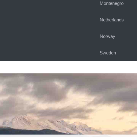
Montenegro
Netherlands
Norway
Sweden